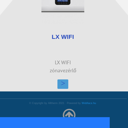
LX WIFI
LX WIFI
zónavezérlő
>
© Copyright by Alltherm 2021 Powered by
Webface.hu