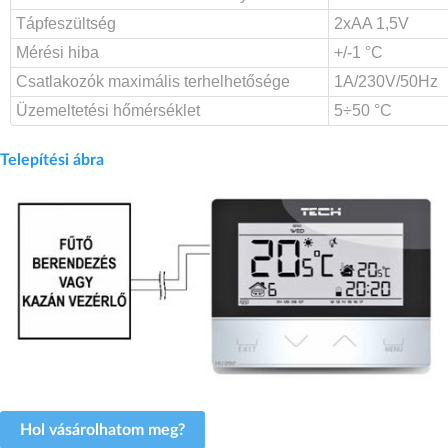
Tápfeszültség
2xAA 1,5V
Mérési hiba
+/-1 °C
Csatlakozók maximális terhelhetősége
1A/230V/50Hz
Üzemeltetési hőmérséklet
5÷50 °C
Telepítési ábra
Hol vásárolhatom meg?