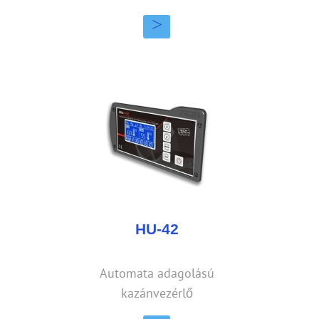
>
HU-42
Automata adagolású
kazánvezérlő