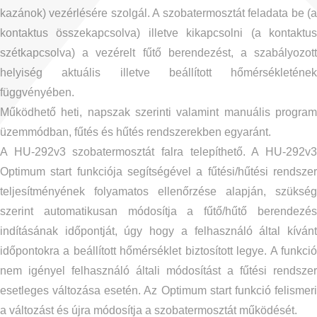
kazánok) vezérlésére szolgál. A szobatermosztát feladata be (a
kontaktus összekapcsolva) illetve kikapcsolni (a kontaktus
szétkapcsolva) a vezérelt fűtő berendezést, a szabályozott
helyiség aktuális illetve beállított hőmérsékletének
függvényében.
Működhető heti, napszak szerinti valamint manuális program
üzemmódban, fűtés és hűtés rendszerekben egyaránt.
A HU-292v3 szobatermosztát falra telepíthető. A HU-292v3
Optimum start funkciója segítségével a fűtési/hűtési rendszer
teljesítményének folyamatos ellenőrzése alapján, szükség
szerint automatikusan módosítja a fűtő/hűtő berendezés
indításának időpontját, úgy hogy a felhasználó által kívánt
időpontokra a beállított hőmérséklet biztosított legye. A funkció
nem igényel felhasználó általi módosítást a fűtési rendszer
esetleges változása esetén. Az Optimum start funkció felismeri
a változást és újra módosítja a szobatermosztát működését.