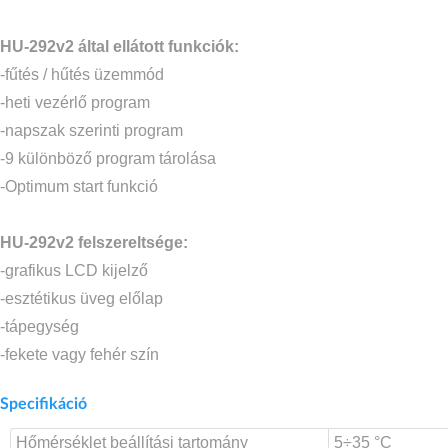
HU-292v2 által ellátott funkciók:
-fűtés / hűtés üzemmód
-heti vezérlő program
-napszak szerinti program
-9 különböző program tárolása
-Optimum start funkció
HU-292v2 felszereltsége:
-grafikus LCD kijelző
-esztétikus üveg előlap
-tápegység
-fekete vagy fehér szín
Specifikáció
Hőmérséklet beállítási tartomány
5÷35 °C