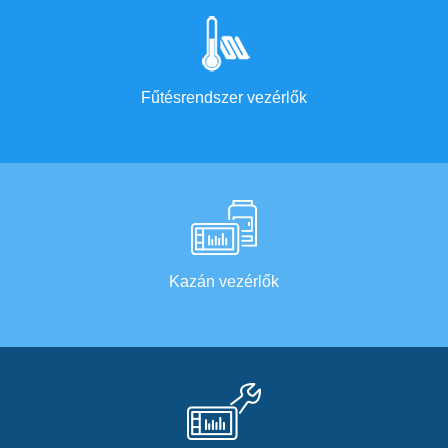
Fűtésrendszer vezérlők
Kazán vezérlők