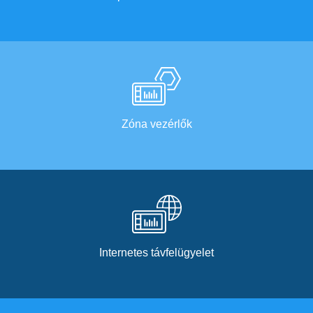
Zóna vezérlők
Internetes távfelügyelet