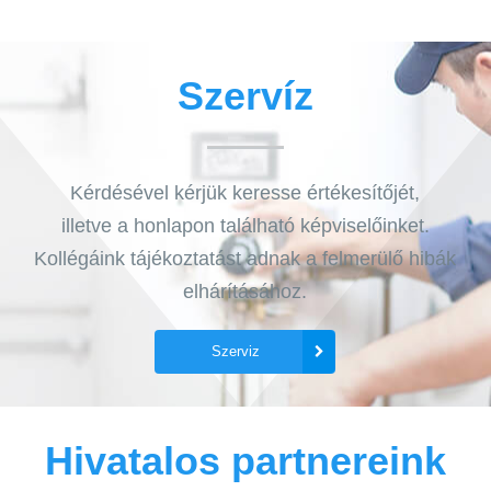
Szervíz
Kérdésével kérjük keresse értékesítőjét,
illetve a honlapon található képviselőinket.
Kollégáink tájékoztatást adnak a felmerülő hibák
elhárításához.
Szerviz
Hivatalos partnereink