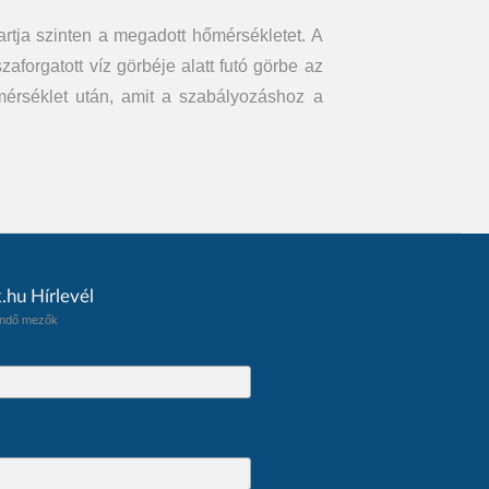
artja szinten a megadott hőmérsékletet. A
aforgatott víz görbéje alatt futó görbe az
érséklet után, amit a szabályozáshoz a
.hu Hírlevél
tendő mezők