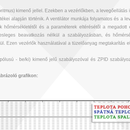
ritmus) kimenő jellel. Ezekben a vezérlőkben, a levegőellátás
kei alapján történik. A ventilátor munkája folyamatos és a lev
k hőmérsékletétől és a paraméterek eltérésétől a megadott 
felesleges beavatkozás nélkül a szabályozásban, és hőmérs
l. Ezen vezérlők használatával a tüzelőanyag megtakarítás e
ólusú - be/ki) kimenő jelű szabályozóval és ZPID szabályozó
ábrázoló grafikon: