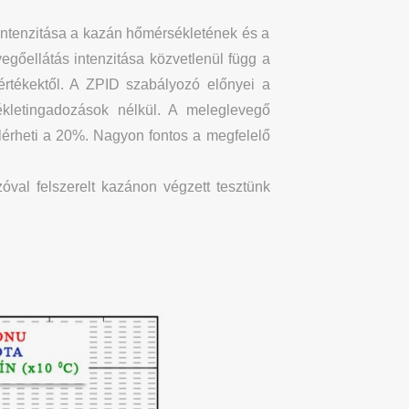
 intenzitása a kazán hőmérsékletének és a
egőellátás intenzitása közvetlenül függ a
értékektől. A ZPID szabályozó előnyei a
ékletingadozások nélkül. A meleglevegő
lérheti a 20%. Nagyon fontos a megfelelő
val felszerelt kazánon végzett tesztünk