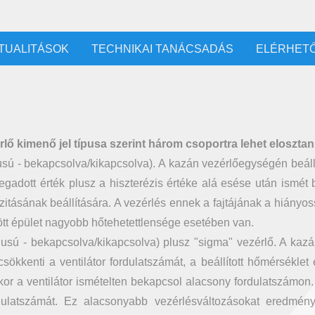
TUALITÁSOK
TECHNIKAI TANÁCSADÁS
ELÉRHET
l
lő kimenő jel típusa szerint három csoportra lehet elosztan
lusú - bekapcsolva/kikapcsolva). A kazán vezérlőegységén beállí
adott érték plusz a hiszterézis értéke alá esése után ismét bek
nzitásának beállítására. A vezérlés ennek a fajtájának a hiányo
ött épület nagyobb hőtehetettlensége esetében van.
ólusú - bekapcsolva/kikapcsolva) plusz "sigma" vezérlő. A kaz
ökkenti a ventilátor fordulatszámát, a beállított hőmérséklet 
or a ventilátor ismételten bekapcsol alacsony fordulatszámon.
dulatszámát. Ez alacsonyabb vezérlésváltozásokat eredménye