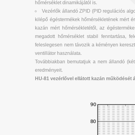
hőmérséklet dinamikájától is.
Vezérlők állandó ZPID (PID regulációs algo
kilépő égéstermékek hőmérsékletének mért érté
kazán mért hőmérsékletétől, az égésterméke
megadott hőmérséklet stabil fenntartása, 
feleslegesen nem távozik a kéményen keresztü
ventillátor használata.
Továbbiakban bemutatjuk a nem állandó (kétp
eredményeit.
HU-81 vezérlővel ellátott kazán működését 