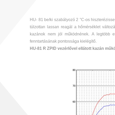
HU- 81 be/ki szabályozó 2 °C-os hiszterézisse
túlzottan lassan reagál a hőmérséklet változá
kazánok nem jól működnének. A legtöbb ese
fenntartásának pontossága kielégítő.
HU-81 R ZPID vezérlővel ellátott kazán műk