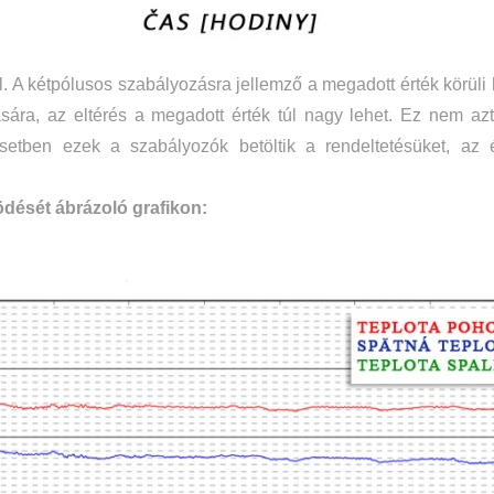
l. A kétpólusos szabályozásra jellemző a megadott érték körül
sára, az eltérés a megadott érték túl nagy lehet. Ez nem azt 
tben ezek a szabályozók betöltik a rendeltetésüket, az é
ödését ábrázoló grafikon: