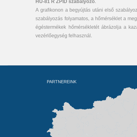
HU-81 R ZPID szabályozó
.
A grafikonon a begyújtás utáni első szabályoz
szabályozás folyamatos, a hőmérséklet a megado
égéstermékek hőmérsékletét ábrázolja a ka
vezérlőegység felhasznál.
PARTNEREINK