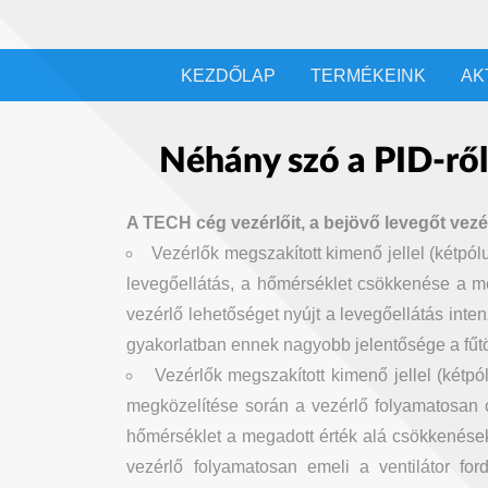
KEZDŐLAP
TERMÉKEINK
AK
Néhány szó a PID-rő
A TECH cég vezérlőit, a bejövő levegőt vezér
Vezérlők megszakított kimenő jellel (kétpó
levegőellátás, a hőmérséklet csökkenése a meg
vezérlő lehetőséget nyújt a levegőellátás inte
gyakorlatban ennek nagyobb jelentősége a fűt
Vezérlők megszakított kimenő jellel (kétp
megközelítése során a vezérlő folyamatosan cs
hőmérséklet a megadott érték alá csökkenések
vezérlő folyamatosan emeli a ventilátor for