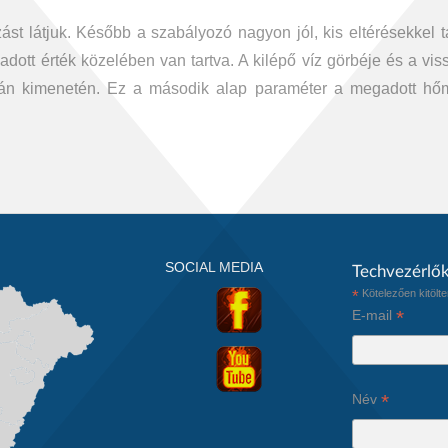
ást látjuk. Később a szabályozó nagyon jól, kis eltérésekkel t
tt érték közelében van tartva. A kilépő víz görbéje és a vissz
zán kimenetén. Ez a második alap paraméter a megadott hőm
SOCIAL MEDIA
Techvezérlők
*
Kötelezően kitöl
*
E-mail
*
Név