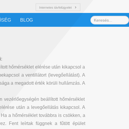
Internetes távfelügyelet
ŐSÉG
BLOG
i:
tott hőmérséklet elérése után kikapcsol a
apcsol a ventillátort (levegőellátást). A
ssága a megadott érték körüli hullámzás. A
án vezérlőegységén beállított hőmérséklet
elérése után a levegőellátás kikapcsol. A
 Ha a hőmérséklet továbbra is csökken, a
z. Fent leírtak függnek a fűtött épület